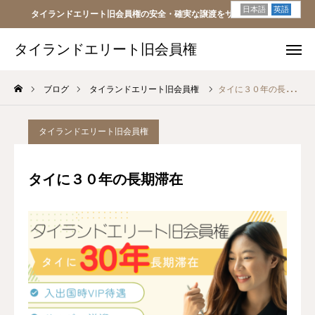
日本語
英語
タイランドエリート旧会員権の安全・確実な譲渡をサポートします
タイランドエリート旧会員権
タイランドエリート旧会員権
ブログ
タイランドエリート旧会員権
タイに３０年の長期滞在
日本
タイ
海外
LINE
タイランドエリート旧会員権
旧会員権とは
タイに３０年の長期滞在
買いたい方
売りたい方
FAQs
会社概要