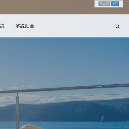
日本語
英語
説
解説動画
日本
タイ
海外
LINE